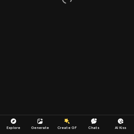
Explore
Generate
Create GF
Chats
AI Kiss