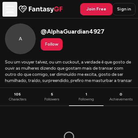
Join Free
Sign in
@
AlphaGuardian4927
A
Follow
Sou um vouyer talvez, ou um cuckout, a verdade é que gosto de
ouvir as mulheres dizendo que gostam mais de transar com
outro do que comigo, ser diminuído me excita, gosto de ser
humilhado, traído, surpreendido, prefiro me masturbar a transar
105
5
1
0
Characters
Followers
Following
Achievements